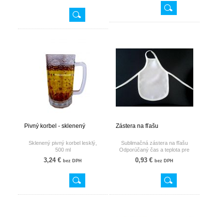
sublimáciu:190°C a 160s.
Pivný korbel - sklenený
Zástera na fľašu
Sklenený pivný korbel lesklý,
Sublimačná zástera na fľašu
500 ml
Odporúčaný čas a teplota pre
sublimáciu: 180 °C/50sek.
3,24 €
0,93 €
bez DPH
bez DPH