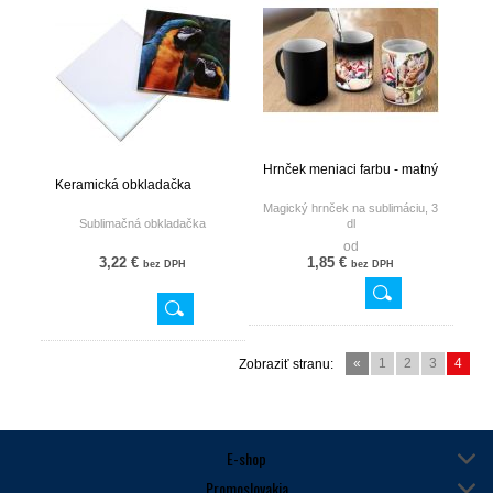
Hrnček meniaci farbu - matný
Keramická obkladačka
Magický hrnček na sublimáciu, 3
Sublimačná obkladačka
dl
Pôsobením tepla mení farbu do
od
biela.
3,22 €
1,85 €
bez DPH
bez DPH
Foto: ilustračné!
Objem: 330 ml
Výška: 95 mm
Priemer: 82 mm
Hmotnosť: ca. 400 g/ks
Odporúčaná teplota a čas pre
sublimáciu:180°C a 180s.
«
1
2
3
4
Zobraziť stranu:
Mierky kartónu: L 405 x H 345 x
W 275 mm
Hmotnosť kartónu: cca. 14,5 kg
Ks/kartón: 36
E-shop
Promoslovakia