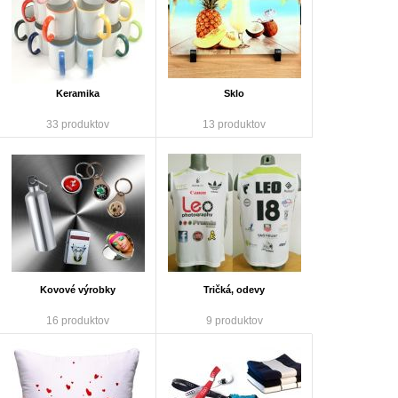
Keramika
Sklo
33 produktov
13 produktov
Kovové výrobky
Tričká, odevy
16 produktov
9 produktov