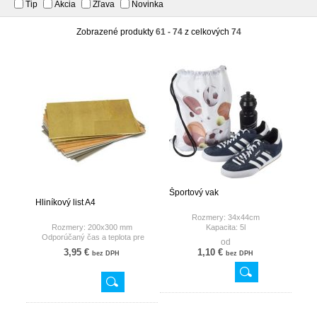
Tip
Akcia
Zľava
Novinka
Zobrazené produkty
61 - 74
z celkových
74
Športový vak
Hliníkový list A4
Rozmery: 34x44cm
Rozmery: 200x300 mm
Kapacita: 5l
Odporúčaný čas a teplota pre
Farba: biela
od
sublimáciu: 180 °C/130sek.
100% polyester
3,95 €
1,10 €
bez DPH
bez DPH
Odporúčaný čas a teplota pre
sublimáciu: 180 °C/50sek.
Foto: ilustračné!