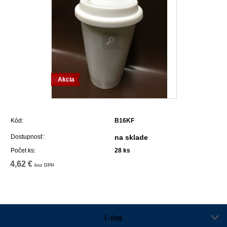
Akcia
Kód:
B16KF
Dostupnosť:
na sklade
Počet ks:
28
ks
4,62 €
bez DPH
E-shop