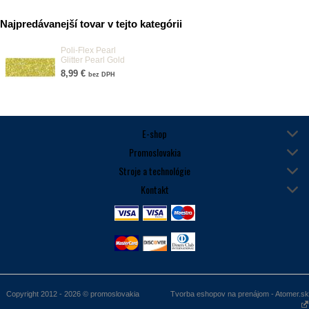
20 sekúnd. Prenosnú fóliu
odstrániť za tepla.
Najpredávanejší tovar v tejto kategórii
Povrch: strieborný alebo zlatý
Hrúbka povrchu: 90 mic.
Poli-Flex Pearl
Glitter Pearl Gold
1 ks = 0,5m x 1m
8,99 €
bez DPH
E-shop
Promoslovakia
Stroje a technológie
Kontakt
Copyright 2012 - 2026 © promoslovakia
Tvorba eshopov na prenájom - Atomer.sk