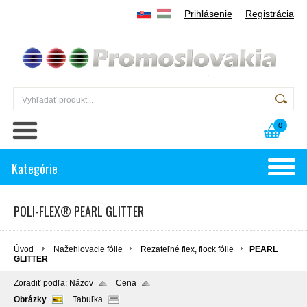
Prihlásenie
Registrácia
0
Kategórie
POLI-FLEX® PEARL GLITTER
Úvod
Nažehlovacie fólie
Rezateľné flex, flock fólie
PEARL
GLITTER
Zoradiť podľa:
Názov
Cena
Obrázky
Tabuľka