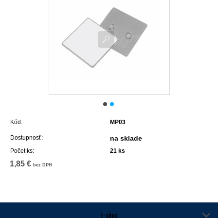
Kód:
MP03
Dostupnosť:
na sklade
Počet ks:
21
ks
1,85 €
bez DPH
E-shop