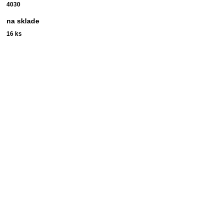
4030
na sklade
16
ks