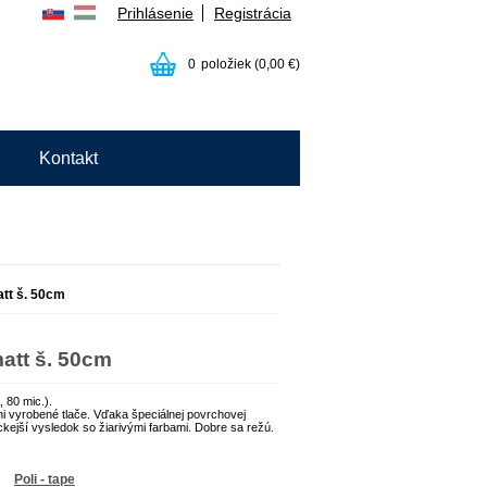
Prihlásenie
Registrácia
0
položiek
(0,00 €)
Kontakt
att š. 50cm
matt š. 50cm
, 80 mic.).
i vyrobené tlače. Vďaka špeciálnej povrchovej
ckejší vysledok so žiarivými farbami. Dobre sa režú.
Poli - tape