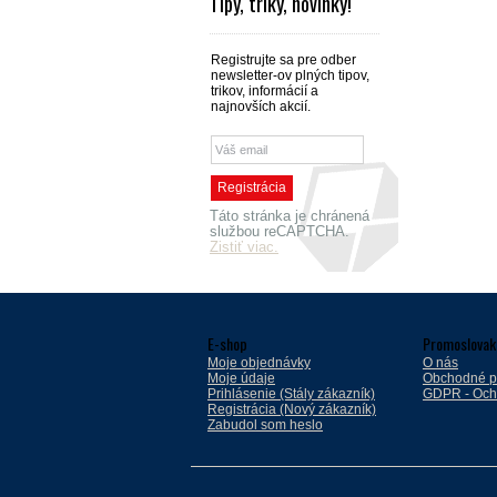
Tipy, triky, novinky!
Registrujte sa pre odber
newsletter-ov plných tipov,
trikov, informácií a
najnovších akcií.
Táto stránka je chránená
službou reCAPTCHA.
Zistiť viac.
E-shop
Promoslovak
Moje objednávky
O nás
Moje údaje
Obchodné p
Prihlásenie (Stály zákazník)
GDPR - Och
Registrácia (Nový zákazník)
Zabudol som heslo