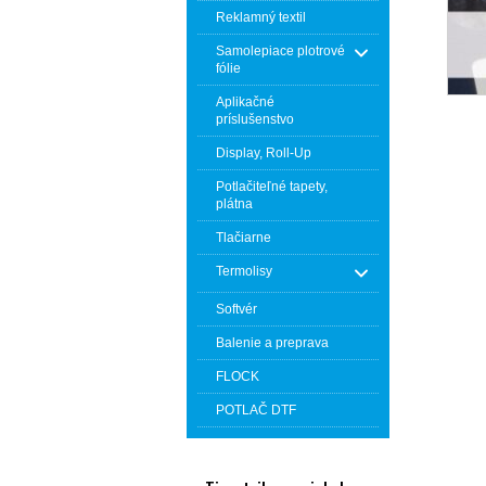
Reklamný textil
Samolepiace plotrové
fólie
Aplikačné
príslušenstvo
Display, Roll-Up
Potlačiteľné tapety,
plátna
Tlačiarne
Termolisy
Softvér
Balenie a preprava
FLOCK
POTLAČ DTF