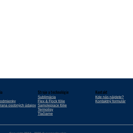
ia
Stroje a technológie
Kontakt
Sublimácia
Kde nás nájdete?
odmienky
Flex & Flock fólie
Kontaktný formulár
rana osobných údajov
Samolepiace fólie
Termolisy
Tlačiarne