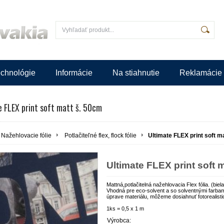
chnológie
Informácie
Na stiahnutie
Reklamácie
e FLEX print soft matt š. 50cm
Nažehlovacie fólie
Potlačiteľné flex, flock fólie
Ultimate FLEX print soft m
Ultimate FLEX print soft 
Mattná,potlačitelná nažehlovacia Flex fólia. (biela
Vhodná pre eco-solvent a so solventnými farbam
úprave materiálu, môžeme dosiahnuť fotorealisti
1ks = 0,5 x 1 m
Výrobca: