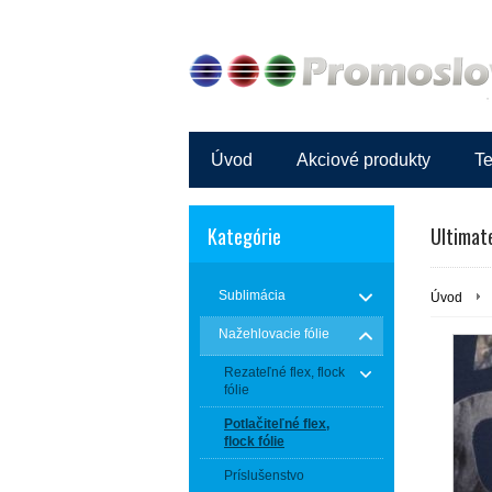
Úvod
Akciové produkty
Te
Kategórie
Ultimat
Sublimácia
Úvod
Nažehlovacie fólie
Rezateľné flex, flock
fólie
Potlačiteľné flex,
flock fólie
Príslušenstvo